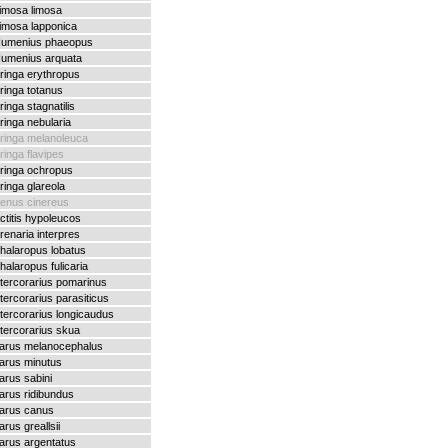
imosa limosa
imosa lapponica
umenius phaeopus
umenius arquata
ringa erythropus
ringa totanus
ringa stagnatilis
ringa nebularia
ringa melanoleuca
ringa flavipes
ringa ochropus
ringa glareola
enus cinereus
ctitis hypoleucos
renaria interpres
halaropus lobatus
halaropus fulicaria
tercorarius pomarinus
tercorarius parasiticus
tercorarius longicaudus
tercorarius skua
arus melanocephalus
arus minutus
arus sabini
arus ridibundus
arus canus
arus greallsii
arus argentatus