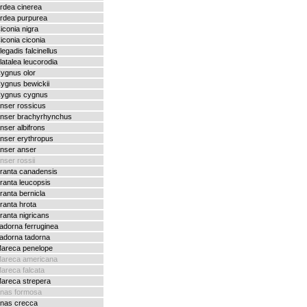
rdea cinerea
rdea purpurea
iconia nigra
iconia ciconia
legadis falcinellus
latalea leucorodia
ygnus olor
ygnus bewickii
ygnus cygnus
nser rossicus
nser brachyrhynchus
nser albifrons
nser erythropus
nser anser
nser rossii
ranta canadensis
ranta leucopsis
ranta bernicla
ranta hrota
ranta nigricans
adorna ferruginea
adorna tadorna
areca penelope
areca americana
areca falcata
areca strepera
nas formosa
nas crecca