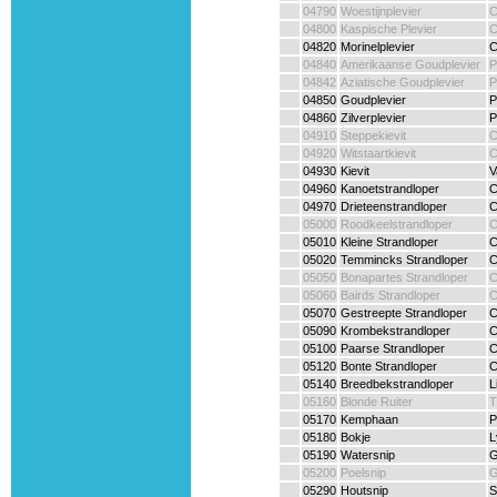
04790
Woestijnplevier
C
04800
Kaspische Plevier
C
04820
Morinelplevier
C
04840
Amerikaanse Goudplevier
P
04842
Aziatische Goudplevier
P
04850
Goudplevier
P
04860
Zilverplevier
P
04910
Steppekievit
C
04920
Witstaartkievit
C
04930
Kievit
V
04960
Kanoetstrandloper
C
04970
Drieteenstrandloper
C
05000
Roodkeelstrandloper
C
05010
Kleine Strandloper
C
05020
Temmincks Strandloper
C
05050
Bonapartes Strandloper
C
05060
Bairds Strandloper
C
05070
Gestreepte Strandloper
C
05090
Krombekstrandloper
C
05100
Paarse Strandloper
C
05120
Bonte Strandloper
C
05140
Breedbekstrandloper
L
05160
Blonde Ruiter
T
05170
Kemphaan
P
05180
Bokje
L
05190
Watersnip
G
05200
Poelsnip
G
05290
Houtsnip
S