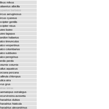
ilvus milvus
aliaeetus albicilla
ypaetus barbatus
ircus aeruginosus
ircus cyaneus
ccipiter gentilis
ccipiter nisus
uteo buteo
uteo lagopus
andion haliaetus
alco tinnunculus
alco vespertinus
alco columbarius
alco subbuteo
alco peregrinus
erdix perdix
oturnix coturnix
allus aquaticus
orzana porzana
allinula chloropus
ulica atra
rus grus
etrax tetrax
aematopus ostralegus
ecurvirostra avosetta
haradrius dubius
haradrius hiaticula
haradrius alexandrinus