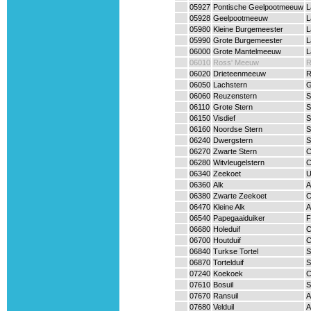
05927
Pontische Geelpootmeeuw
L
05928
Geelpootmeeuw
L
05980
Kleine Burgemeester
L
05990
Grote Burgemeester
L
06000
Grote Mantelmeeuw
L
06010
Ross' Meeuw
R
06020
Drieteenmeeuw
R
06050
Lachstern
G
06060
Reuzenstern
S
06110
Grote Stern
S
06150
Visdief
S
06160
Noordse Stern
S
06240
Dwergstern
S
06270
Zwarte Stern
C
06280
Witvleugelstern
C
06340
Zeekoet
U
06360
Alk
A
06380
Zwarte Zeekoet
C
06470
Kleine Alk
A
06540
Papegaaiduiker
F
06680
Holeduif
C
06700
Houtduif
C
06840
Turkse Tortel
S
06870
Tortelduif
S
07240
Koekoek
C
07610
Bosuil
S
07670
Ransuil
A
07680
Velduil
A