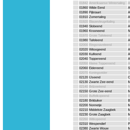
01842
Amerikaanse Wintertaling
A
01860
Wilde Eend
A
01890
Pijlstaart
A
01910
Zomertaling
A
01920
Blauwvleugeltaling
A
01940
Slobeend
A
01960
Krooneend
N
01970
Grote Tafeleend
A
01980
Tafeleend
A
02000
Ringsnaveleend
A
02020
Witoogeend
A
02030
Kuifeend
A
02040
Toppereend
A
02050
Kleine Toppereend
A
02060
Eidereend
S
02070
Koningseider
S
02120
IJseend
C
02130
Zwarte Zee-eend
M
02140
Brilzeeëend
M
02150
Grote Zee-eend
M
02160
Buffelkopeend
B
02180
Brilduiker
B
02200
Nonnetje
M
02210
Middelste Zaagbek
M
02230
Grote Zaagbek
M
02260
Witkopeend
O
02310
Wespendief
P
02380
Zwarte Wouw
M