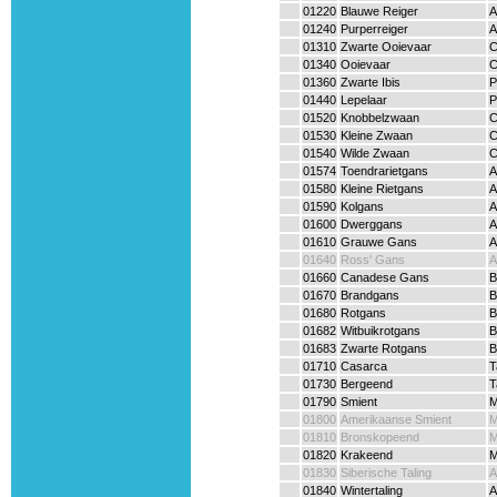
01220
Blauwe Reiger
A
01240
Purperreiger
A
01310
Zwarte Ooievaar
C
01340
Ooievaar
C
01360
Zwarte Ibis
P
01440
Lepelaar
P
01520
Knobbelzwaan
C
01530
Kleine Zwaan
C
01540
Wilde Zwaan
C
01574
Toendrarietgans
A
01580
Kleine Rietgans
A
01590
Kolgans
A
01600
Dwerggans
A
01610
Grauwe Gans
A
01640
Ross' Gans
A
01660
Canadese Gans
B
01670
Brandgans
B
01680
Rotgans
B
01682
Witbuikrotgans
B
01683
Zwarte Rotgans
B
01710
Casarca
T
01730
Bergeend
T
01790
Smient
M
01800
Amerikaanse Smient
M
01810
Bronskopeend
M
01820
Krakeend
M
01830
Siberische Taling
A
01840
Wintertaling
A