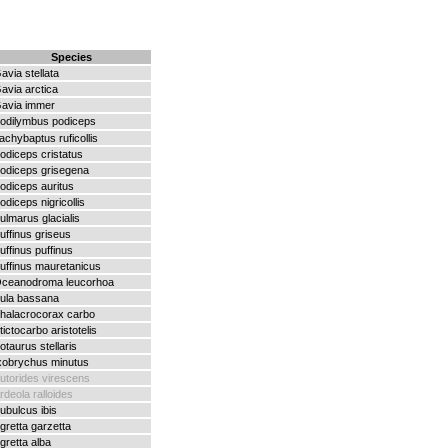
Species
avia stellata
avia arctica
avia immer
odilymbus podiceps
achybaptus ruficollis
odiceps cristatus
odiceps grisegena
odiceps auritus
odiceps nigricollis
ulmarus glacialis
uffinus griseus
uffinus puffinus
uffinus mauretanicus
ceanodroma leucorhoa
ula bassana
halacrocorax carbo
tictocarbo aristotelis
otaurus stellaris
xobrychus minutus
utorides virescens
rdeola ralloides
ubulcus ibis
gretta garzetta
gretta alba