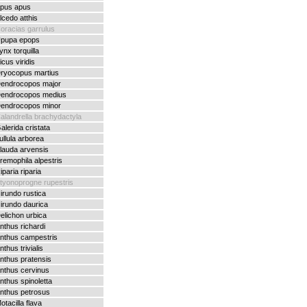
pus apus
lcedo atthis
oracias garrulus
pupa epops
ynx torquilla
icus viridis
ryocopus martius
endrocopos major
endrocopos medius
endrocopos minor
alandrella brachydactyla
alerida cristata
ullula arborea
lauda arvensis
remophila alpestris
iparia riparia
tyonoprogne rupestris
irundo rustica
irundo daurica
elichon urbica
nthus richardi
nthus campestris
nthus trivialis
nthus pratensis
nthus cervinus
nthus spinoletta
nthus petrosus
otacilla flava