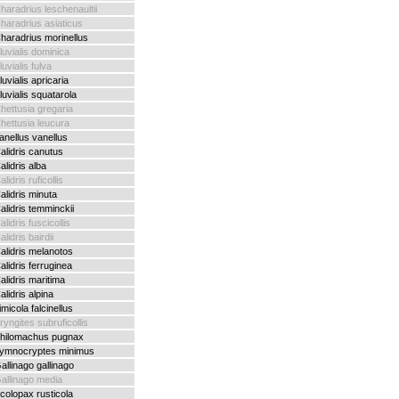
haradrius leschenaultii
haradrius asiaticus
haradrius morinellus
luvialis dominica
luvialis fulva
luvialis apricaria
luvialis squatarola
hettusia gregaria
hettusia leucura
anellus vanellus
alidris canutus
alidris alba
alidris ruficollis
alidris minuta
alidris temminckii
alidris fuscicollis
alidris bairdii
alidris melanotos
alidris ferruginea
alidris maritima
alidris alpina
imicola falcinellus
ryngites subruficollis
hilomachus pugnax
ymnocryptes minimus
allinago gallinago
allinago media
colopax rusticola