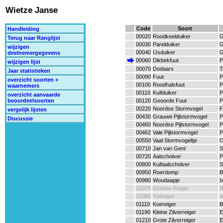
Wietze Janse
Code
Soort
Handleiding
00020
Roodkeelduiker
G
Terug naar Ranglijst
00030
Parelduiker
G
wijzigen
00040
IJsduiker
G
deelnemergegevens
00060
Dikbekfuut
P
wijzigen lijst
00070
Dodaars
T
Jaar statistieken
00090
Fuut
P
overzicht soorten +
00100
Roodhalsfuut
P
waarnemers
00110
Kuifduiker
P
overzicht aanvaarde
00120
Geoorde Fuut
P
beoordeelsoorten
00220
Noordse Stormvogel
F
vergelijk lijsten
00430
Grauwe Pijlstormvogel
P
Discussie
00460
Noordse Pijlstormvogel
P
00462
Vale Pijlstormvogel
P
00550
Vaal Stormvogeltje
O
00710
Jan van Gent
S
00720
Aalscholver
P
00800
Kuifaalscholver
S
00950
Roerdomp
B
00980
Woudaapje
I
01075
Groene Reiger
B
01080
Ralreiger
A
01110
Koereiger
B
01190
Kleine Zilverreiger
E
01210
Grote Zilverreiger
E