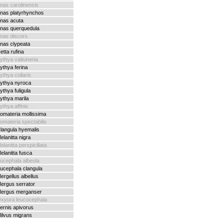
nas carolinensis
nas platyrhynchos
nas acuta
nas querquedula
nas discors
nas clypeata
etta rufina
ythya valisineria
ythya ferina
ythya collaris
ythya nyroca
ythya fuligula
ythya marila
ythya affinis
omateria mollissima
omateria spectabilis
langula hyemalis
elanitta nigra
elanitta perspicillata
elanitta fusca
ucephala albeola
ucephala clangula
ergellus albellus
ergus serrator
ergus merganser
xyura leucocephala
ernis apivorus
ilvus migrans