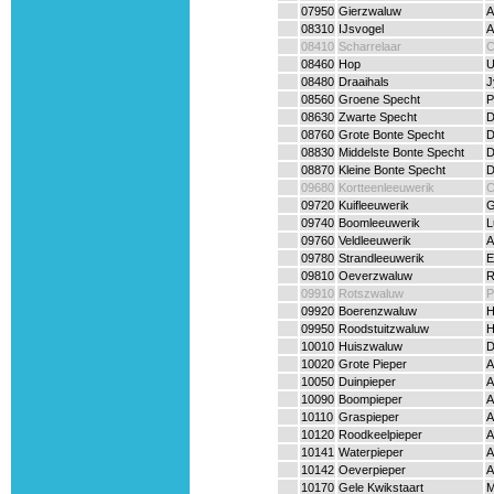
07950
Gierzwaluw
A
08310
IJsvogel
A
08410
Scharrelaar
C
08460
Hop
U
08480
Draaihals
J
08560
Groene Specht
P
08630
Zwarte Specht
D
08760
Grote Bonte Specht
D
08830
Middelste Bonte Specht
D
08870
Kleine Bonte Specht
D
09680
Kortteenleeuwerik
C
09720
Kuifleeuwerik
G
09740
Boomleeuwerik
L
09760
Veldleeuwerik
A
09780
Strandleeuwerik
E
09810
Oeverzwaluw
R
09910
Rotszwaluw
P
09920
Boerenzwaluw
H
09950
Roodstuitzwaluw
H
10010
Huiszwaluw
D
10020
Grote Pieper
A
10050
Duinpieper
A
10090
Boompieper
A
10110
Graspieper
A
10120
Roodkeelpieper
A
10141
Waterpieper
A
10142
Oeverpieper
A
10170
Gele Kwikstaart
M