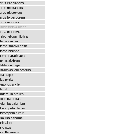
arus cachinnans
arus michahellis
arus glaucoides
arus hyperboreus
arus marinus
hodostethia rosea
issa tridactyla
elochelidon nilotica
terna caspia
terna sandvicensis
terna hirundo
terna paradisaea
terna albifrons
hlidonias niger
hlidonias leucopterus
ria aalge
lca torda
epphus grylle
lle alle
ratercula arctica
olumba oenas
olumba palumbus
treptopelia decaocto
treptopelia turtur
uculus canorus
trix aluco
sio otus
sio flammeus