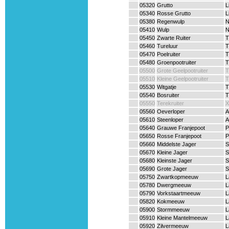
05320
Grutto
L
05340
Rosse Grutto
L
05380
Regenwulp
N
05410
Wulp
N
05450
Zwarte Ruiter
T
05460
Tureluur
T
05470
Poelruiter
T
05480
Groenpootruiter
T
05500
Grote Geelpootruiter
T
05510
Kleine Geelpootruiter
T
05530
Witgatje
T
05540
Bosruiter
T
05550
Terekruiter
X
05560
Oeverloper
A
05610
Steenloper
A
05640
Grauwe Franjepoot
P
05650
Rosse Franjepoot
P
05660
Middelste Jager
S
05670
Kleine Jager
S
05680
Kleinste Jager
S
05690
Grote Jager
S
05750
Zwartkopmeeuw
L
05780
Dwergmeeuw
L
05790
Vorkstaartmeeuw
L
05820
Kokmeeuw
L
05900
Stormmeeuw
L
05910
Kleine Mantelmeeuw
L
05920
Zilvermeeuw
L