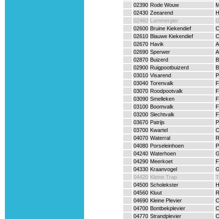
02390
Rode Wouw
M
02430
Zeearend
H
02460
Lammergier
G
02600
Bruine Kiekendief
C
02610
Blauwe Kiekendief
C
02670
Havik
A
02690
Sperwer
A
02870
Buizerd
B
02900
Ruigpootbuizerd
B
03010
Visarend
P
03040
Torenvalk
F
03070
Roodpootvalk
F
03090
Smelleken
F
03100
Boomvalk
F
03200
Slechtvalk
F
03670
Patrijs
P
03700
Kwartel
C
04070
Waterral
R
04080
Porseleinhoen
P
04240
Waterhoen
G
04290
Meerkoet
F
04330
Kraanvogel
G
04420
Kleine Trap
T
04500
Scholekster
H
04560
Kluut
R
04690
Kleine Plevier
C
04700
Bontbekplevier
C
04770
Strandplevier
C