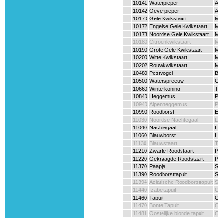
10141
Waterpieper
A
10142
Oeverpieper
A
10170
Gele Kwikstaart
M
10172
Engelse Gele Kwikstaart
M
10173
Noordse Gele Kwikstaart
M
10180
Citroenkwikstaart
M
10190
Grote Gele Kwikstaart
M
10200
Witte Kwikstaart
M
10202
Rouwkwikstaart
M
10480
Pestvogel
B
10500
Waterspreeuw
C
10660
Winterkoning
T
10840
Heggemus
P
10940
Alpenheggemus
P
10990
Roodborst
E
11030
Noordse Nachtegaal
L
11040
Nachtegaal
L
11060
Blauwborst
L
11130
Blauwstaart
T
11210
Zwarte Roodstaart
P
11220
Gekraagde Roodstaart
P
11370
Paapje
S
11390
Roodborsttapuit
S
11394
Aziatische Roodborsttapuit
S
11440
Izabeltapuit
O
11460
Tapuit
O
11470
Bonte Tapuit
O
11481
Oostelijke blonde tapuit
O