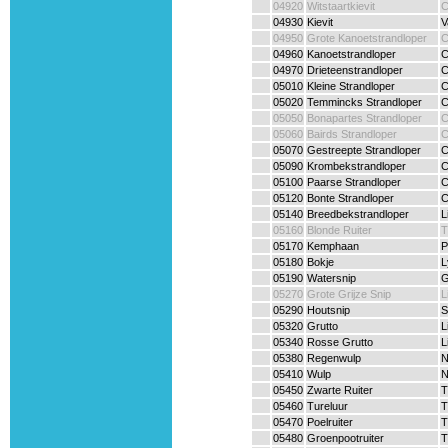
04920
Witstaartkievit
C
04930
Kievit
V
04950
Grote Kanoetstrandloper
C
04960
Kanoetstrandloper
C
04970
Drieteenstrandloper
C
05010
Kleine Strandloper
C
05020
Temmincks Strandloper
C
05050
Bonapartes Strandloper
C
05060
Bairds Strandloper
C
05070
Gestreepte Strandloper
C
05090
Krombekstrandloper
C
05100
Paarse Strandloper
C
05120
Bonte Strandloper
C
05140
Breedbekstrandloper
L
05160
Blonde Ruiter
T
05170
Kemphaan
P
05180
Bokje
L
05190
Watersnip
G
05270
Grote Grijze Snip
L
05290
Houtsnip
S
05320
Grutto
L
05340
Rosse Grutto
L
05380
Regenwulp
N
05410
Wulp
N
05450
Zwarte Ruiter
T
05460
Tureluur
T
05470
Poelruiter
T
05480
Groenpootruiter
T