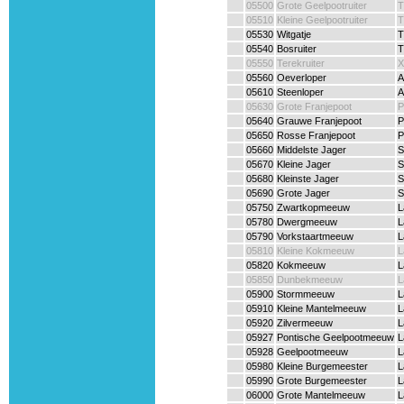
05500
Grote Geelpootruiter
T
05510
Kleine Geelpootruiter
T
05530
Witgatje
T
05540
Bosruiter
T
05550
Terekruiter
X
05560
Oeverloper
A
05610
Steenloper
A
05630
Grote Franjepoot
P
05640
Grauwe Franjepoot
P
05650
Rosse Franjepoot
P
05660
Middelste Jager
S
05670
Kleine Jager
S
05680
Kleinste Jager
S
05690
Grote Jager
S
05750
Zwartkopmeeuw
L
05780
Dwergmeeuw
L
05790
Vorkstaartmeeuw
L
05810
Kleine Kokmeeuw
L
05820
Kokmeeuw
L
05850
Dunbekmeeuw
L
05900
Stormmeeuw
L
05910
Kleine Mantelmeeuw
L
05920
Zilvermeeuw
L
05927
Pontische Geelpootmeeuw
L
05928
Geelpootmeeuw
L
05980
Kleine Burgemeester
L
05990
Grote Burgemeester
L
06000
Grote Mantelmeeuw
L