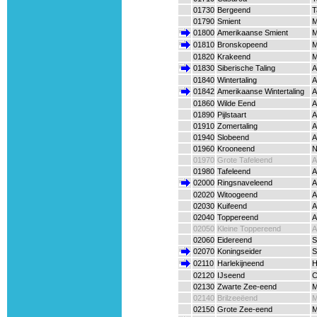
01730
Bergeend
T
01790
Smient
M
01800
Amerikaanse Smient
M
01810
Bronskopeend
M
01820
Krakeend
M
01830
Siberische Taling
A
01840
Wintertaling
A
01842
Amerikaanse Wintertaling
A
01860
Wilde Eend
A
01890
Pijlstaart
A
01910
Zomertaling
A
01940
Slobeend
A
01960
Krooneend
N
01970
Grote Tafeleend
A
01980
Tafeleend
A
02000
Ringsnaveleend
A
02020
Witoogeend
A
02030
Kuifeend
A
02040
Toppereend
A
02050
Kleine Toppereend
A
02060
Eidereend
S
02070
Koningseider
S
02110
Harlekijneend
H
02120
IJseend
C
02130
Zwarte Zee-eend
M
02140
Brilzeeëend
M
02150
Grote Zee-eend
M