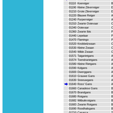
01110
Koereiger
B
01190
Kleine Zilverreiger
E
01210
Grote Zilverreiger
E
01220
Blauwe Reiger
A
01240
Purperreiger
A
01310
Zwarte Ooievaar
C
01340
Ooievaar
C
01360
Zwarte Ibis
P
01440
Lepelaar
P
01470
Flamingo
P
01520
Knobbelzwaan
C
01530
Kleine Zwaan
C
01540
Wilde Zwaan
C
01571
Taigarietgans
A
01574
Toendrarietgans
A
01580
Kleine Rietgans
A
01590
Kolgans
A
01600
Dwerggans
A
01610
Grauwe Gans
A
01630
Sneeuwgans
A
01640
Ross' Gans
A
01660
Canadese Gans
B
01670
Brandgans
B
01680
Rotgans
B
01682
Witbuikrotgans
B
01683
Zwarte Rotgans
B
01690
Roodhalsgans
B
01710
Casarca
T