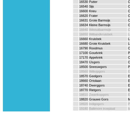
16530
Putter
C
16540
Sijs
C
16600
Kneu
C
16620
Frater
C
16631
Grote Barmsijs
C
16634
Kleine Barmsijs
C
16640
Witstuitbarmsijs
C
16650
Witbandkruisbek
L
16660
Kruisbek
L
16680
Grote Kruisbek
L
16790
Roodmus
C
17100
Goudvink
P
17170
Appelvink
C
18470
IJsgors
C
18500
Sneeuwgors
P
18560
Witkopgors
E
18570
Geelgors
E
18660
Ortolaan
E
18740
Dwerggors
E
18770
Rietgors
E
18810
Zwartkopgors
E
18820
Grauwe Gors
M
18920
Indigogors
P
19180
Baltimore troepiaal
I