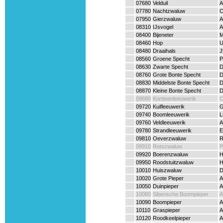
07680
Velduil
A
07780
Nachtzwaluw
C
07950
Gierzwaluw
A
08310
IJsvogel
A
08400
Bijeneter
M
08460
Hop
U
08480
Draaihals
J
08560
Groene Specht
P
08630
Zwarte Specht
D
08760
Grote Bonte Specht
D
08830
Middelste Bonte Specht
D
08870
Kleine Bonte Specht
D
09680
Kortteenleeuwerik
C
09720
Kuifleeuwerik
G
09740
Boomleeuwerik
L
09760
Veldleeuwerik
A
09780
Strandleeuwerik
E
09810
Oeverzwaluw
R
09910
Rotszwaluw
P
09920
Boerenzwaluw
H
09950
Roodstuitzwaluw
H
10010
Huiszwaluw
D
10020
Grote Pieper
A
10050
Duinpieper
A
10080
Siberische Boompieper
A
10090
Boompieper
A
10110
Graspieper
A
10120
Roodkeelpieper
A