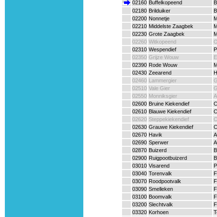
02160
Buffelkopeend
B
02180
Brilduiker
B
02200
Nonnetje
M
02210
Middelste Zaagbek
M
02230
Grote Zaagbek
M
02260
Witkopeend
O
02310
Wespendief
P
02350
Grijze Wouw
E
02390
Rode Wouw
M
02430
Zeearend
H
02460
Lammergier
G
02510
Vale Gier
G
02550
Monniksgier
A
02600
Bruine Kiekendief
C
02610
Blauwe Kiekendief
C
02620
Steppekiekendief
C
02630
Grauwe Kiekendief
C
02670
Havik
A
02690
Sperwer
A
02870
Buizerd
B
02900
Ruigpootbuizerd
B
03010
Visarend
P
03040
Torenvalk
F
03070
Roodpootvalk
F
03090
Smelleken
F
03100
Boomvalk
F
03200
Slechtvalk
F
03320
Korhoen
T