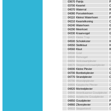
03670
Patrijs
P
03700
Kwartel
C
04070
Waterral
R
04080
Porseleinhoen
P
04110
Kleinst Waterhoen
P
04210
Kwartelkoning
C
04240
Waterhoen
G
04290
Meerkoet
F
04330
Kraanvogel
G
04420
Kleine Trap
T
04500
Scholekster
H
04550
Steltkluut
H
04560
Kluut
R
04590
Griel
B
04640
Renvogel
C
04650
Vorkstaartplevier
G
04670
Steppevorkstaartplevier
G
04690
Kleine Plevier
C
04700
Bontbekplevier
C
04770
Strandplevier
C
04790
Woestijnplevier
C
04800
Kaspische Plevier
C
04820
Morinelplevier
C
04840
Amerikaanse Goudplevier
P
04842
Aziatische Goudplevier
P
04850
Goudplevier
P
04860
Zilverplevier
P
04910
Steppekievit
C