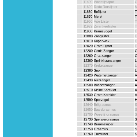
11490
Woestijntapuit
O
11620
Rode Rotslijster
M
11860
Beflijster
T
11870
Merel
T
11950
Vale Lijster
T
11972
Zwartkeellijster
T
11980
Kramsvogel
T
12000
Zanglijster
T
12010
Koperwiek
T
12020
Grote Lijster
T
12200
Cettis Zanger
C
12260
Graszanger
C
12360
Sprinkhaanzanger
L
12370
Krekelzanger
L
12380
Snor
L
12420
Waterrietzanger
A
12430
Rietzanger
A
12500
Bosrietzanger
A
12510
Kleine Karekiet
A
12530
Grote Karekiet
A
12590
Spotvogel
H
12640
Brilgrasmus
S
12650
Baardgrasmus
S
12700
Woestijngrasmus
S
12730
Sperwergrasmus
S
12740
Braamsluiper
S
12750
Grasmus
S
12760
Tuinfluiter
S