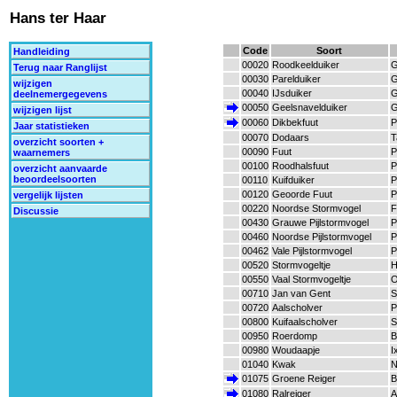
Hans ter Haar
Code
Soort
Handleiding
00020
Roodkeelduiker
G
Terug naar Ranglijst
00030
Parelduiker
G
wijzigen
00040
IJsduiker
G
deelnemergegevens
00050
Geelsnavelduiker
G
wijzigen lijst
00060
Dikbekfuut
P
Jaar statistieken
00070
Dodaars
T
overzicht soorten +
00090
Fuut
P
waarnemers
00100
Roodhalsfuut
P
overzicht aanvaarde
beoordeelsoorten
00110
Kuifduiker
P
00120
Geoorde Fuut
P
vergelijk lijsten
00220
Noordse Stormvogel
F
Discussie
00430
Grauwe Pijlstormvogel
P
00460
Noordse Pijlstormvogel
P
00462
Vale Pijlstormvogel
P
00520
Stormvogeltje
H
00550
Vaal Stormvogeltje
O
00710
Jan van Gent
S
00720
Aalscholver
P
00800
Kuifaalscholver
S
00950
Roerdomp
B
00980
Woudaapje
I
01040
Kwak
N
01075
Groene Reiger
B
01080
Ralreiger
A