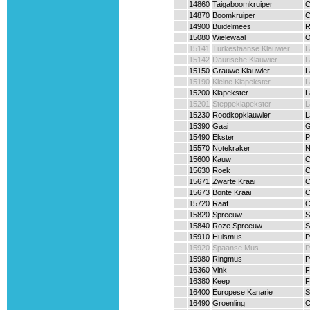
14860
Taigaboomkruiper
C
14870
Boomkruiper
C
14900
Buidelmees
R
15080
Wielewaal
O
15141
Turkestaanse Klauwier
L
15142
Daurische Klauwier
L
15150
Grauwe Klauwier
L
15190
Kleine Klapekster
L
15200
Klapekster
L
15201
Steppeklapekster
L
15230
Roodkopklauwier
L
15390
Gaai
G
15490
Ekster
P
15570
Notekraker
N
15600
Kauw
C
15630
Roek
C
15671
Zwarte Kraai
C
15673
Bonte Kraai
C
15720
Raaf
C
15820
Spreeuw
S
15840
Roze Spreeuw
S
15910
Huismus
P
15920
Spaanse Mus
P
15980
Ringmus
P
16360
Vink
F
16380
Keep
F
16400
Europese Kanarie
S
16490
Groenling
C