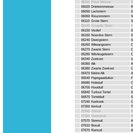
06010
Ross' Meeuw
R
06020
Drieteenmeeuw
R
06050
Lachstern
G
06060
Reuzenstern
S
06110
Grote Stern
S
06140
Dougalls Stern
S
06150
Visdief
S
06160
Noordse Stern
S
06240
Dwergstern
S
06260
Witwangstern
C
06270
Zwarte Stern
C
06280
Witvleugelstern
C
06340
Zeekoet
U
06360
Alk
A
06380
Zwarte Zeekoet
C
06470
Kleine Alk
A
06540
Papegaaiduiker
F
06680
Holeduif
C
06700
Houtduif
C
06840
Turkse Tortel
S
06870
Tortelduif
S
07240
Koekoek
C
07350
Kerkuil
T
07440
Oehoe
B
07490
Sneeuwuil
N
07570
Steenuil
A
07610
Bosuil
S
07670
Ransuil
A