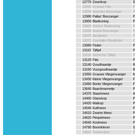
12770
Zwartkop
S
12930
Grauwe Fitis
P
12950
Noordse Boszanger
P
12980
Pallas' Boszanger
P
13000
Bladkoning
P
13002
Humes Bladkoning
P
13030
Bruine Boszanger
P
13070
Bergfluiter
P
13072
Oostelijke Bergfluiter
P
13080
Fluiter
P
13110
Tjiftjaf
P
13116
Iberische Tjiftjaf
P
13120
Fitis
P
13140
Goudhaantje
R
13150
Vuurgoudhaantje
R
13350
Grauwe Vliegenvanger
M
13430
Kleine Vliegenvanger
F
13490
Bonte Vliegenvanger
F
13640
Baardmannetje
P
14370
Staartmees
A
14400
Glanskop
P
14420
Matkop
P
14540
Kuifmees
P
14610
Zwarte Mees
P
14620
Pimpelmees
P
14640
Koolmees
P
14790
Boomklever
S
14820
Rotskruiper
T