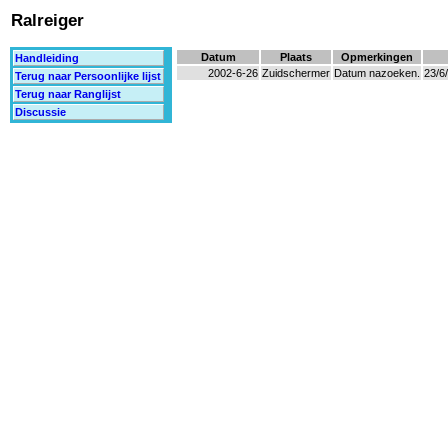
Ralreiger
Datum
Plaats
Opmerkingen
Handleiding
2002-6-26
Zuidschermer
Datum nazoeken.
23/6
Terug naar Persoonlijke lijst
Terug naar Ranglijst
Discussie