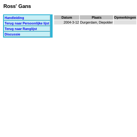
Ross' Gans
Datum
Plaats
Opmerkingen
Handleiding
2004-3-12
Durgerdam, Diepolder
Terug naar Persoonlijke lijst
Terug naar Ranglijst
Discussie