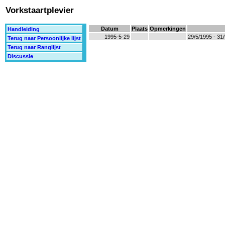
Vorkstaartplevier
Datum
Plaats
Opmerkingen
Handleiding
1995-5-29
29/5/1995 - 31
Terug naar Persoonlijke lijst
Terug naar Ranglijst
Discussie