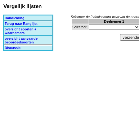
Vergelijk lijsten
Selecteer de 2 deelnemers waarvan de soort
Handleiding
Deelnemer 1
Terug naar Ranglijst
Selecteer:
overzicht soorten +
waarnemers
overzicht aanvaarde
beoordeelsoorten
Discussie