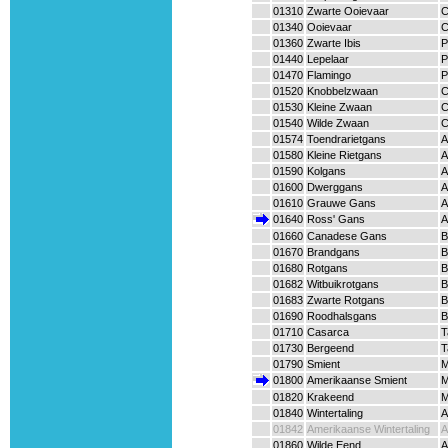
01310
Zwarte Ooievaar
C
01340
Ooievaar
C
01360
Zwarte Ibis
P
01440
Lepelaar
P
01470
Flamingo
P
01520
Knobbelzwaan
C
01530
Kleine Zwaan
C
01540
Wilde Zwaan
C
01574
Toendrarietgans
A
01580
Kleine Rietgans
A
01590
Kolgans
A
01600
Dwerggans
A
01610
Grauwe Gans
A
01640
Ross' Gans
A
01660
Canadese Gans
B
01670
Brandgans
B
01680
Rotgans
B
01682
Witbuikrotgans
B
01683
Zwarte Rotgans
B
01690
Roodhalsgans
B
01710
Casarca
T
01730
Bergeend
T
01790
Smient
M
01800
Amerikaanse Smient
M
01820
Krakeend
M
01840
Wintertaling
A
01842
Amerikaanse Wintertaling
A
01860
Wilde Eend
A