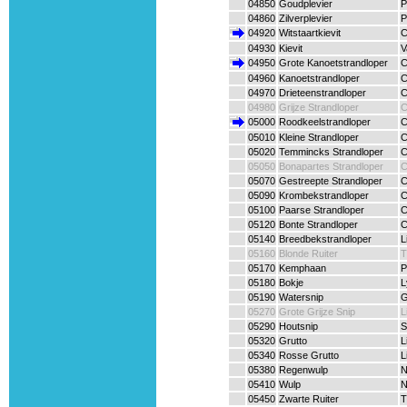
04850
Goudplevier
P
04860
Zilverplevier
P
04920
Witstaartkievit
C
04930
Kievit
V
04950
Grote Kanoetstrandloper
C
04960
Kanoetstrandloper
C
04970
Drieteenstrandloper
C
04980
Grijze Strandloper
C
05000
Roodkeelstrandloper
C
05010
Kleine Strandloper
C
05020
Temmincks Strandloper
C
05050
Bonapartes Strandloper
C
05070
Gestreepte Strandloper
C
05090
Krombekstrandloper
C
05100
Paarse Strandloper
C
05120
Bonte Strandloper
C
05140
Breedbekstrandloper
L
05160
Blonde Ruiter
T
05170
Kemphaan
P
05180
Bokje
L
05190
Watersnip
G
05270
Grote Grijze Snip
L
05290
Houtsnip
S
05320
Grutto
L
05340
Rosse Grutto
L
05380
Regenwulp
N
05410
Wulp
N
05450
Zwarte Ruiter
T