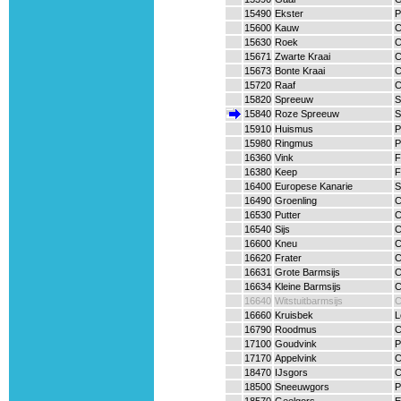
15490
Ekster
P
15600
Kauw
C
15630
Roek
C
15671
Zwarte Kraai
C
15673
Bonte Kraai
C
15720
Raaf
C
15820
Spreeuw
S
15840
Roze Spreeuw
S
15910
Huismus
P
15980
Ringmus
P
16360
Vink
F
16380
Keep
F
16400
Europese Kanarie
S
16490
Groenling
C
16530
Putter
C
16540
Sijs
C
16600
Kneu
C
16620
Frater
C
16631
Grote Barmsijs
C
16634
Kleine Barmsijs
C
16640
Witstuitbarmsijs
C
16660
Kruisbek
L
16790
Roodmus
C
17100
Goudvink
P
17170
Appelvink
C
18470
IJsgors
C
18500
Sneeuwgors
P