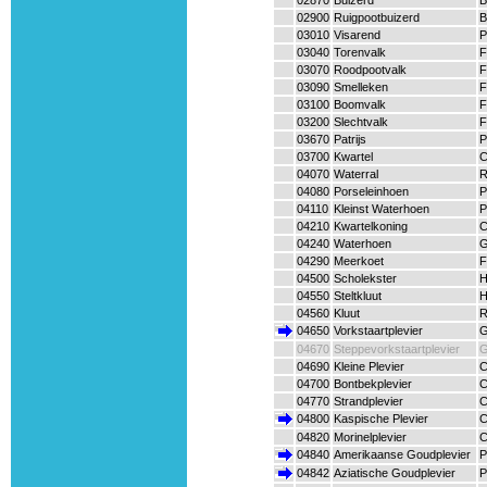
02870
Buizerd
B
02900
Ruigpootbuizerd
B
03010
Visarend
P
03040
Torenvalk
F
03070
Roodpootvalk
F
03090
Smelleken
F
03100
Boomvalk
F
03200
Slechtvalk
F
03670
Patrijs
P
03700
Kwartel
C
04070
Waterral
R
04080
Porseleinhoen
P
04110
Kleinst Waterhoen
P
04210
Kwartelkoning
C
04240
Waterhoen
G
04290
Meerkoet
F
04500
Scholekster
H
04550
Steltkluut
H
04560
Kluut
R
04650
Vorkstaartplevier
G
04670
Steppevorkstaartplevier
G
04690
Kleine Plevier
C
04700
Bontbekplevier
C
04770
Strandplevier
C
04800
Kaspische Plevier
C
04820
Morinelplevier
C
04840
Amerikaanse Goudplevier
P
04842
Aziatische Goudplevier
P