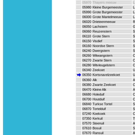
05970
Thayers meeuw
L
05980
Kleine Burgemeester
L
05990
Grote Burgemeester
L
06000
Grote Mantelmeeuw
L
06020
Drieteenmeeuw
R
06050
Lachstern
G
06060
Reuzenstern
S
06110
Grote Stern
S
06150
Visdief
S
06160
Noordse Stern
S
06240
Dwergstern
S
06260
Witwangstern
C
06270
Zwarte Stern
C
06280
Witvleugelstern
C
06340
Zeekoet
U
06350
Kortsnavelzeekoet
U
06360
Alk
A
06380
Zwarte Zeekoet
C
06470
Kleine Alk
A
06680
Holeduif
C
06700
Houtduif
C
06840
Turkse Tortel
S
06870
Tortelduif
S
07240
Koekoek
C
07350
Kerkuil
T
07570
Steenuil
A
07610
Bosuil
S
07670
Ransuil
A