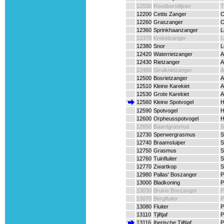
12030
Roodborstlijster
T
12200
Cettis Zanger
C
12260
Graszanger
C
12360
Sprinkhaanzanger
L
12370
Krekelzanger
L
12380
Snor
L
12420
Waterrietzanger
A
12430
Rietzanger
A
12480
Struikrietzanger
A
12500
Bosrietzanger
A
12510
Kleine Karekiet
A
12530
Grote Karekiet
A
12560
Kleine Spotvogel
H
12590
Spotvogel
H
12600
Orpheusspotvogel
H
12650
Baardgrasmus
S
12730
Sperwergrasmus
S
12740
Braamsluiper
S
12750
Grasmus
S
12760
Tuinfluiter
S
12770
Zwartkop
S
12980
Pallas' Boszanger
P
13000
Bladkoning
P
13030
Bruine Boszanger
P
13070
Bergfluiter
P
13080
Fluiter
P
13110
Tjiftjaf
P
13116
Iberische Tjiftjaf
P