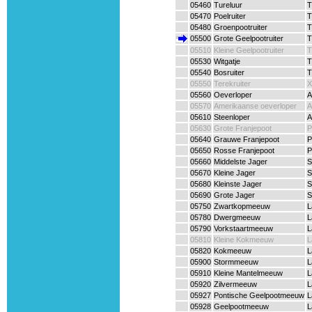
05460
Tureluur
T
05470
Poelruiter
T
05480
Groenpootruiter
T
05500
Grote Geelpootruiter
T
05510
Kleine Geelpootruiter
T
05530
Witgatje
T
05540
Bosruiter
T
05550
Terekruiter
X
05560
Oeverloper
A
05570
Amerikaanse oeverloper
A
05610
Steenloper
A
05630
Grote Franjepoot
P
05640
Grauwe Franjepoot
P
05650
Rosse Franjepoot
P
05660
Middelste Jager
S
05670
Kleine Jager
S
05680
Kleinste Jager
S
05690
Grote Jager
S
05750
Zwartkopmeeuw
L
05780
Dwergmeeuw
L
05790
Vorkstaartmeeuw
L
05810
Kleine Kokmeeuw
L
05820
Kokmeeuw
L
05900
Stormmeeuw
L
05910
Kleine Mantelmeeuw
L
05920
Zilvermeeuw
L
05927
Pontische Geelpootmeeuw
L
05928
Geelpootmeeuw
L