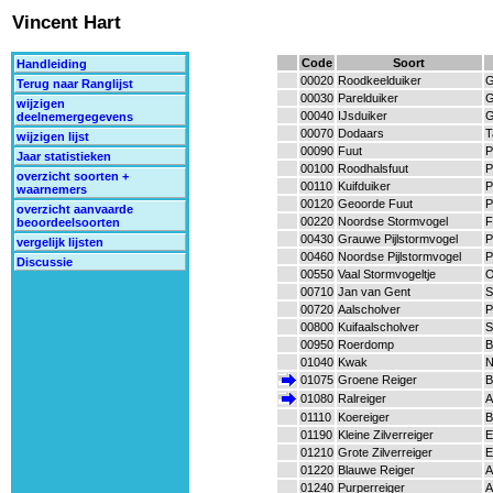
Vincent Hart
Code
Soort
Handleiding
00020
Roodkeelduiker
G
Terug naar Ranglijst
00030
Parelduiker
G
wijzigen
00040
IJsduiker
G
deelnemergegevens
00070
Dodaars
T
wijzigen lijst
00090
Fuut
P
Jaar statistieken
00100
Roodhalsfuut
P
overzicht soorten +
00110
Kuifduiker
P
waarnemers
00120
Geoorde Fuut
P
overzicht aanvaarde
00220
Noordse Stormvogel
F
beoordeelsoorten
00430
Grauwe Pijlstormvogel
P
vergelijk lijsten
00460
Noordse Pijlstormvogel
P
Discussie
00550
Vaal Stormvogeltje
O
00710
Jan van Gent
S
00720
Aalscholver
P
00800
Kuifaalscholver
S
00950
Roerdomp
B
01040
Kwak
N
01075
Groene Reiger
B
01080
Ralreiger
A
01110
Koereiger
B
01190
Kleine Zilverreiger
E
01210
Grote Zilverreiger
E
01220
Blauwe Reiger
A
01240
Purperreiger
A