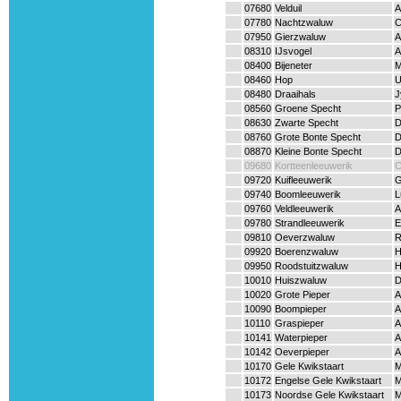
07680
Velduil
A
07780
Nachtzwaluw
C
07950
Gierzwaluw
A
08310
IJsvogel
A
08400
Bijeneter
M
08460
Hop
U
08480
Draaihals
J
08560
Groene Specht
P
08630
Zwarte Specht
D
08760
Grote Bonte Specht
D
08870
Kleine Bonte Specht
D
09680
Kortteenleeuwerik
C
09720
Kuifleeuwerik
G
09740
Boomleeuwerik
L
09760
Veldleeuwerik
A
09780
Strandleeuwerik
E
09810
Oeverzwaluw
R
09920
Boerenzwaluw
H
09950
Roodstuitzwaluw
H
10010
Huiszwaluw
D
10020
Grote Pieper
A
10090
Boompieper
A
10110
Graspieper
A
10141
Waterpieper
A
10142
Oeverpieper
A
10170
Gele Kwikstaart
M
10172
Engelse Gele Kwikstaart
M
10173
Noordse Gele Kwikstaart
M