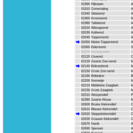
01890
Pijlstaart
A
01910
Zomertaling
A
01940
Slobeend
A
01960
Krooneend
N
01980
Tafeleend
A
02020
Witoogeend
A
02030
Kuifeend
A
02040
Toppereend
A
02050
Kleine Toppereend
A
02060
Eidereend
S
02070
Koningseider
S
02120
IJseend
C
02130
Zwarte Zee-eend
M
02140
Brilzeeëend
M
02150
Grote Zee-eend
M
02180
Brilduiker
B
02200
Nonnetje
M
02210
Middelste Zaagbek
M
02230
Grote Zaagbek
M
02310
Wespendief
P
02380
Zwarte Wouw
M
02600
Bruine Kiekendief
C
02610
Blauwe Kiekendief
C
02620
Steppekiekendief
C
02630
Grauwe Kiekendief
C
02670
Havik
A
02690
Sperwer
A