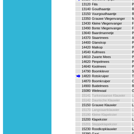
13120
Fitis
P
13140
Goudhaantje
R
13150
Vuurgoudhaantje
R
13350
Grauwe Vliegenvanger
M
13430
Kleine Vliegenvanger
F
13490
Bonte Vliegenvanger
F
13640
Baardmannetje
P
14370
Staartmees
A
14400
Glanskop
P
14420
Matkop
P
14540
Kuifmees
P
14610
Zwarte Mees
P
14620
Pimpelmees
P
14640
Koolmees
P
14790
Boomklever
S
14820
Rotskruiper
T
14870
Boomkruiper
C
14900
Buidelmees
R
15080
Wielewaal
O
15141
Turkestaanse Klauwier
L
15142
Daurische Klauwier
L
15150
Grauwe Klauwier
L
15170
Langstaartklauwier
L
15190
Kleine Klapekster
L
15200
Klapekster
L
15201
Steppeklapekster
L
15230
Roodkopklauwier
L
15390
Gaai
G