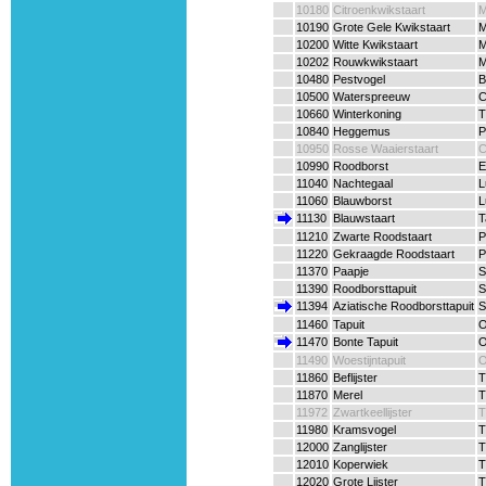
10180
Citroenkwikstaart
M
10190
Grote Gele Kwikstaart
M
10200
Witte Kwikstaart
M
10202
Rouwkwikstaart
M
10480
Pestvogel
B
10500
Waterspreeuw
C
10660
Winterkoning
T
10840
Heggemus
P
10950
Rosse Waaierstaart
C
10990
Roodborst
E
11040
Nachtegaal
L
11060
Blauwborst
L
11130
Blauwstaart
T
11210
Zwarte Roodstaart
P
11220
Gekraagde Roodstaart
P
11370
Paapje
S
11390
Roodborsttapuit
S
11394
Aziatische Roodborsttapuit
S
11460
Tapuit
O
11470
Bonte Tapuit
O
11490
Woestijntapuit
O
11860
Beflijster
T
11870
Merel
T
11972
Zwartkeellijster
T
11980
Kramsvogel
T
12000
Zanglijster
T
12010
Koperwiek
T
12020
Grote Lijster
T