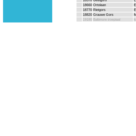
18570
Geelgors
E
18660
Ortolaan
E
18770
Rietgors
E
18820
Grauwe Gors
M
19180
Baltimore troepiaal
I