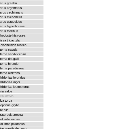
arus greallsii
arus argentatus
arus cachinnans
arus michahellis
arus glaucoides
arus hyperboreus
arus marinus
hodostethia rosea
issa tridactyla
elochelidon nilotica
terna caspia
terna sandvicensis
terna dougallii
terna hirundo
terna paradisaea
terna albifrons
hlidonias hybridus
hlidonias niger
hlidonias leucopterus
ria aalge
ria lomvia
lca torda
epphus grylle
lle alle
ratercula arctica
olumba oenas
olumba palumbus
treptopelia decaocto