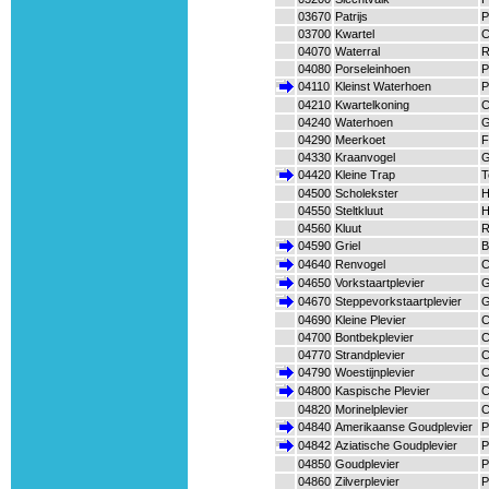
03670
Patrijs
P
03700
Kwartel
C
04070
Waterral
R
04080
Porseleinhoen
P
04110
Kleinst Waterhoen
P
04210
Kwartelkoning
C
04240
Waterhoen
G
04290
Meerkoet
F
04330
Kraanvogel
G
04420
Kleine Trap
T
04500
Scholekster
H
04550
Steltkluut
H
04560
Kluut
R
04590
Griel
B
04640
Renvogel
C
04650
Vorkstaartplevier
G
04670
Steppevorkstaartplevier
G
04690
Kleine Plevier
C
04700
Bontbekplevier
C
04770
Strandplevier
C
04790
Woestijnplevier
C
04800
Kaspische Plevier
C
04820
Morinelplevier
C
04840
Amerikaanse Goudplevier
P
04842
Aziatische Goudplevier
P
04850
Goudplevier
P
04860
Zilverplevier
P