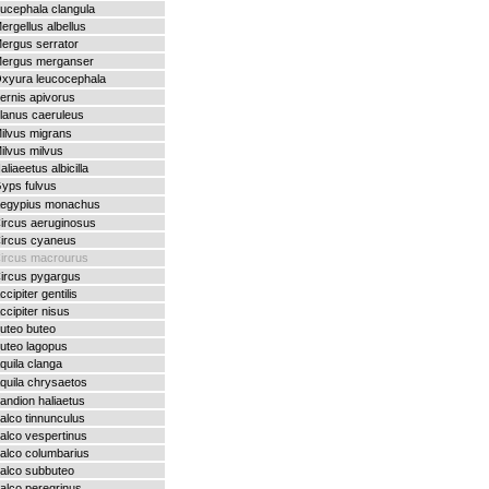
ucephala clangula
ergellus albellus
ergus serrator
ergus merganser
xyura leucocephala
ernis apivorus
lanus caeruleus
ilvus migrans
ilvus milvus
aliaeetus albicilla
yps fulvus
egypius monachus
ircus aeruginosus
ircus cyaneus
ircus macrourus
ircus pygargus
ccipiter gentilis
ccipiter nisus
uteo buteo
uteo lagopus
quila clanga
quila chrysaetos
andion haliaetus
alco tinnunculus
alco vespertinus
alco columbarius
alco subbuteo
alco peregrinus