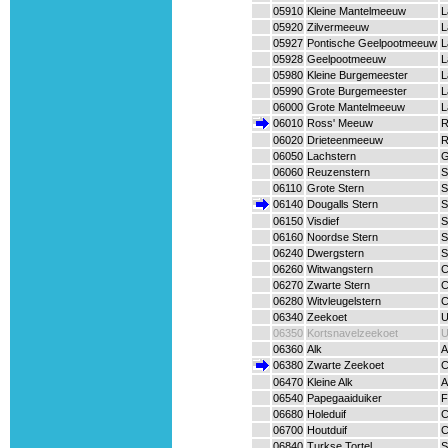
05910
Kleine Mantelmeeuw
L
05920
Zilvermeeuw
L
05927
Pontische Geelpootmeeuw
L
05928
Geelpootmeeuw
L
05980
Kleine Burgemeester
L
05990
Grote Burgemeester
L
06000
Grote Mantelmeeuw
L
06010
Ross' Meeuw
R
06020
Drieteenmeeuw
R
06050
Lachstern
G
06060
Reuzenstern
S
06110
Grote Stern
S
06140
Dougalls Stern
S
06150
Visdief
S
06160
Noordse Stern
S
06240
Dwergstern
S
06260
Witwangstern
C
06270
Zwarte Stern
C
06280
Witvleugelstern
C
06340
Zeekoet
U
06350
Kortsnavelzeekoet
U
06360
Alk
A
06380
Zwarte Zeekoet
C
06470
Kleine Alk
A
06540
Papegaaiduiker
F
06680
Holeduif
C
06700
Houtduif
C
06840
Turkse Tortel
S