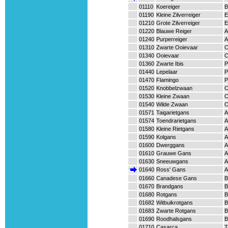
01110
Koereiger
B
01190
Kleine Zilverreiger
E
01210
Grote Zilverreiger
E
01220
Blauwe Reiger
A
01240
Purperreiger
A
01310
Zwarte Ooievaar
C
01340
Ooievaar
C
01360
Zwarte Ibis
P
01440
Lepelaar
P
01470
Flamingo
P
01520
Knobbelzwaan
C
01530
Kleine Zwaan
C
01540
Wilde Zwaan
C
01571
Taigarietgans
A
01574
Toendrarietgans
A
01580
Kleine Rietgans
A
01590
Kolgans
A
01600
Dwerggans
A
01610
Grauwe Gans
A
01630
Sneeuwgans
A
01640
Ross' Gans
A
01660
Canadese Gans
B
01670
Brandgans
B
01680
Rotgans
B
01682
Witbuikrotgans
B
01683
Zwarte Rotgans
B
01690
Roodhalsgans
B
01710
Casarca
T