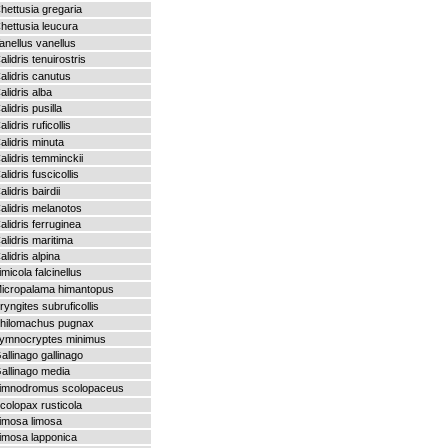
hettusia gregaria
hettusia leucura
anellus vanellus
alidris tenuirostris
alidris canutus
alidris alba
alidris pusilla
alidris ruficollis
alidris minuta
alidris temminckii
alidris fuscicollis
alidris bairdii
alidris melanotos
alidris ferruginea
alidris maritima
alidris alpina
imicola falcinellus
icropalama himantopus
ryngites subruficollis
hilomachus pugnax
ymnocryptes minimus
allinago gallinago
allinago media
imnodromus scolopaceus
colopax rusticola
imosa limosa
imosa lapponica