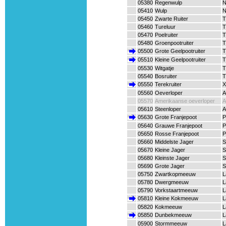
05380
Regenwulp
N
05410
Wulp
N
05450
Zwarte Ruiter
T
05460
Tureluur
T
05470
Poelruiter
T
05480
Groenpootruiter
T
05500
Grote Geelpootruiter
T
05510
Kleine Geelpootruiter
T
05530
Witgatje
T
05540
Bosruiter
T
05550
Terekruiter
X
05560
Oeverloper
A
05570
Amerikaanse oeverloper
A
05610
Steenloper
A
05630
Grote Franjepoot
P
05640
Grauwe Franjepoot
P
05650
Rosse Franjepoot
P
05660
Middelste Jager
S
05670
Kleine Jager
S
05680
Kleinste Jager
S
05690
Grote Jager
S
05750
Zwartkopmeeuw
L
05780
Dwergmeeuw
L
05790
Vorkstaartmeeuw
L
05810
Kleine Kokmeeuw
L
05820
Kokmeeuw
L
05850
Dunbekmeeuw
L
05900
Stormmeeuw
L