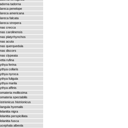
adorna tadorna
areca penelope
areca americana
areca falcata
areca strepera
nas crecca
nas carolinensis
nas platyrhynchos
nas acuta
nas querquedula
nas discors
nas clypeata
etta rufina
ythya ferina
ythya collaris
ythya nyroca
ythya fuligula
ythya marila
ythya affinis
omateria mollissima
omateria spectabilis
istrionicus histrionicus
langula hyemalis
elanitta nigra
elanitta perspicillata
elanitta fusca
ucephala albeola