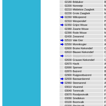
02180
Brilduiker
B
02200
Nonnetje
M
02210
Middelste Zaagbek
M
02230
Grote Zaagbek
M
02260
Witkopeend
O
02310
Wespendief
P
02350
Grijze Wouw
E
02380
Zwarte Wouw
M
02390
Rode Wouw
M
02430
Zeearend
H
02510
Vale Gier
G
02550
Monniksgier
A
02600
Bruine Kiekendief
C
02610
Blauwe Kiekendief
C
02620
Steppekiekendief
C
02630
Grauwe Kiekendief
C
02670
Havik
A
02690
Sperwer
A
02870
Buizerd
B
02900
Ruigpootbuizerd
B
02930
Bastaardarend
A
02960
Steenarend
A
03010
Visarend
P
03040
Torenvalk
F
03070
Roodpootvalk
F
03090
Smelleken
F
03100
Boomvalk
F
03200
Slechtvalk
F