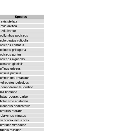
Species
avia stellata
avia arctica
avia immer
odilymbus podiceps
achybaptus ruficollis
odiceps cristatus
odiceps grisegena
odiceps auritus
odiceps nigricollis
ulmarus glacialis
uffinus griseus
uffinus puffinus
uffinus mauretanicus
ydrobates pelagicus
ceanodroma leucorhoa
ula bassana
halacrocorax carbo
tictocarbo aristotelis
elecanus onocrotalus
otaurus stellaris
xobrychus minutus
ycticorax nycticorax
utorides virescens
rdeola ralloides