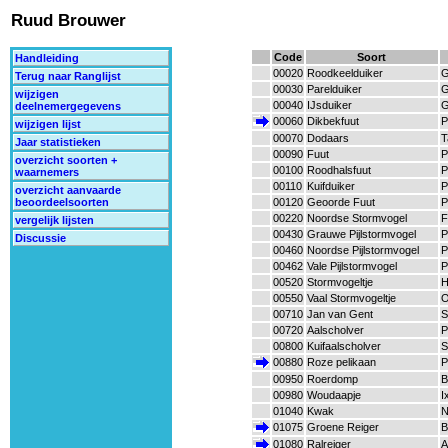
Ruud Brouwer
Code
Soort
Handleiding
00020
Roodkeelduiker
G
Terug naar Ranglijst
00030
Parelduiker
G
wijzigen
00040
IJsduiker
G
deelnemergegevens
00060
Dikbekfuut
P
wijzigen lijst
00070
Dodaars
T
Jaar statistieken
00090
Fuut
P
overzicht soorten +
00100
Roodhalsfuut
P
waarnemers
00110
Kuifduiker
P
overzicht aanvaarde
00120
Geoorde Fuut
P
beoordeelsoorten
00220
Noordse Stormvogel
F
vergelijk lijsten
00430
Grauwe Pijlstormvogel
P
Discussie
00460
Noordse Pijlstormvogel
P
00462
Vale Pijlstormvogel
P
00520
Stormvogeltje
H
00550
Vaal Stormvogeltje
O
00710
Jan van Gent
S
00720
Aalscholver
P
00800
Kuifaalscholver
S
00880
Roze pelikaan
P
00950
Roerdomp
B
00980
Woudaapje
I
01040
Kwak
N
01075
Groene Reiger
B
01080
Ralreiger
A