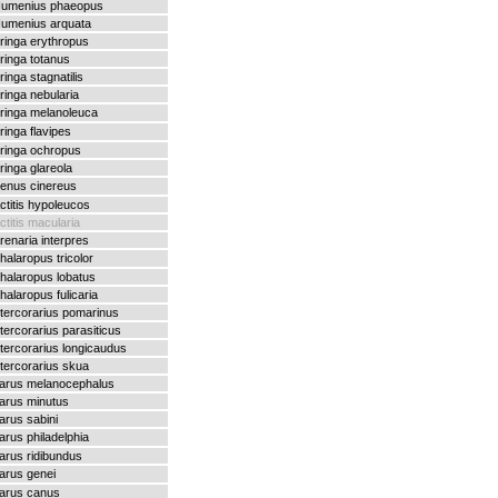
umenius phaeopus
umenius arquata
ringa erythropus
ringa totanus
ringa stagnatilis
ringa nebularia
ringa melanoleuca
ringa flavipes
ringa ochropus
ringa glareola
enus cinereus
ctitis hypoleucos
ctitis macularia
renaria interpres
halaropus tricolor
halaropus lobatus
halaropus fulicaria
tercorarius pomarinus
tercorarius parasiticus
tercorarius longicaudus
tercorarius skua
arus melanocephalus
arus minutus
arus sabini
arus philadelphia
arus ridibundus
arus genei
arus canus