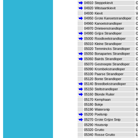
04910
Steppekievit
C
04920
Witstaartkievit
C
04930
Kievit
V
04950
Grote Kanoetstrandloper
C
04960
Kanoetstrandloper
C
04970
Drieteenstrandloper
C
04980
Grijze Strandloper
C
05000
Roodkeelstrandloper
C
05010
Kleine Strandloper
C
05020
Temmincks Strandloper
C
05050
Bonapartes Strandloper
C
05060
Bairds Strandloper
C
05070
Gestreepte Strandloper
C
05090
Krombekstrandloper
C
05100
Paarse Strandloper
C
05120
Bonte Strandloper
C
05140
Breedbekstrandloper
L
05150
Steltstrandloper
M
05160
Blonde Ruiter
T
05170
Kemphaan
P
05180
Bokje
L
05190
Watersnip
G
05200
Poelsnip
G
05270
Grote Grijze Snip
L
05290
Houtsnip
S
05320
Grutto
L
05340
Rosse Grutto
L