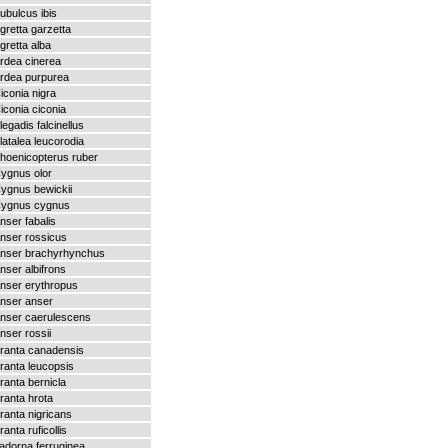
ubulcus ibis
gretta garzetta
gretta alba
rdea cinerea
rdea purpurea
iconia nigra
iconia ciconia
legadis falcinellus
latalea leucorodia
hoenicopterus ruber
ygnus olor
ygnus bewickii
ygnus cygnus
nser fabalis
nser rossicus
nser brachyrhynchus
nser albifrons
nser erythropus
nser anser
nser caerulescens
nser rossii
ranta canadensis
ranta leucopsis
ranta bernicla
ranta hrota
ranta nigricans
ranta ruficollis
adorna ferruginea