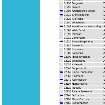
01730
Bergeend
T
01790
Smient
M
01800
Amerikaanse Smient
M
01810
Bronskopeend
M
01820
Krakeend
M
01840
Wintertaling
A
01842
Amerikaanse Wintertaling
A
01860
Wilde Eend
A
01890
Pijlstaart
A
01910
Zomertaling
A
01920
Blauwvleugeltaling
A
01940
Slobeend
A
01960
Krooneend
N
01980
Tafeleend
A
02000
Ringsnaveleend
A
02020
Witoogeend
A
02030
Kuifeend
A
02040
Toppereend
A
02050
Kleine Toppereend
A
02060
Eidereend
S
02070
Koningseider
S
02110
Harlekijneend
H
02120
IJseend
C
02130
Zwarte Zee-eend
M
02140
Brilzeeëend
M
02150
Grote Zee-eend
M
02160
Buffelkopeend
B